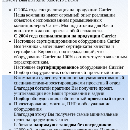
С 2004 года специализация на продукции Carrier
Наша компания имеет огромный опыт реализации
объектов с использованием промышленных
кондиционеров Carrier. Мы подготовим для Вас и
воплотим в жизнь проект любой сложности.
С 2004
года
специализация на продукции Carrier
Настоящее сертифицированное оборудование Carrier
Вся техника Carrier имеет сертификаты качества и
сертификат Евровент, подтверждающий, что
оборудование Carrier на 100% соответствует заявленным
характеристикам.
Настоящее
сертифицированное
оборудование
Carrier
Подбор оборудования: собственный проектный отдел
В компании существует полностью укомплектованный
специалистами-проектировщиками проектный отдел.
Благодаря богатой практике Вы получите проект,
учитывающий все Ваши требования и задачи.
Подбор
оборудования: собственный
проектный отдел
Проектирование, монтаж, ПНР и обслуживание
оборудования
Благодаря этому Вы получаете самые минимальные
цены на продукцию Carrier
Работаем
напрямую с заводом без посредников
12800 м2 - площадь складского терминала. Наличие