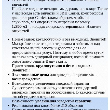
запчастей
Наиболее ходовые позиции мы держим на складе. Также
у нас всегда есть запчасти и ЗИП Carrier, компрессоры
для чиллеров Carrier, таким образом, чтобы не
случилось, мы оперативно исправим поломку.
12800 м2
- площадь складского
терминала
. Наличие
запчастей
Прием заявок круглосуточно и без выходных. Звоните!!!
Мы крайне клиентоориентированы и заботимся над
качеством нашей работы и удобства для Вас
предоставляемых услуг. Поэтому в любое время суток
на связи есть дежурный специалист, который поможет
оперативно решить Вашу задачу.
Прием заявок
круглосуточно и без выходных.
Звоните!!!
Эксклюзивные цены
для дилеров, посредникам -
вознаграждение
Возможность увеличения заводской гарантии
Существует возможность увеличения стандартной
заводской гарантии на оборудование. В каждом случае
это обсуждается отдельно
Возможность
увеличения
заводской
гарантии
Реализовано под ключ более 210 объектов
Помимо поставки кондиционеров Carrier мы готовы