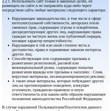
2.2.1. Использовать сайт только в законных целях, не
размещать на сайте и не направлять куда-либо через/
посредством сайта любые материалы следующего характера:
Нарушающие законодательство, в том числе в сфере
интеллектуальной собственности, авторских и/или
смежных прав, содержащие угрозы и оскорбления,
дискредитирующие других лиц, нарушающие права
граждан на частную жизнь или публичный порядок,
носящие характер непристойности;
Нарушающие в той или иной степени честь и
достоинство, права и охраняемые законом интересы
других лиц;
Способствующие или содержащие призывы к
разжиганию религиозной, расовой или
межнациональной розни, содержащие попытки
разжигания вражды или призывы к насилию; · Спам,
вирусные материалы, несанкционированную рекламу;
А также иные материалы, которые побуждают других
лиц на противоправное поведение, влекущее
уголовную, гражданско-правовую и иную
ответственность или каким-либо образом нарушающее
положения законодательства Российской Федерации.
В случае нарушений Пользователем/Посетителем данного