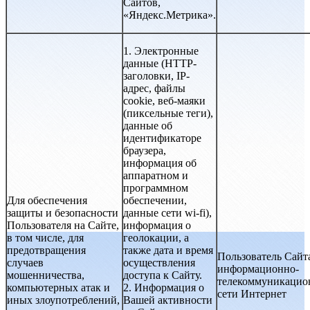
Сайтов,
«Яндекс.Метрика».
1. Электронные
данные (HTTP-
заголовки, IP-
адрес, файлы
cookie, веб-маяки
(пиксельные теги),
данные об
идентификаторе
браузера,
информация об
аппаратном и
программном
Для обеспечения
обеспечении,
защиты и безопасности
данные сети wi-fi),
Пользователя на Сайте,
информация о
в том числе, для
геолокации, а
предотвращения
также дата и время
Пользователь Сайт
случаев
осуществления
информационно-
мошенничества,
доступа к Сайту.
телекоммуникацио
компьютерных атак и
2. Информация о
сети Интернет
иных злоупотреблений,
Вашей активности