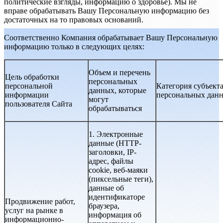
политические взгляды, информацию о здоровье). Мы не
вправе обрабатывать Вашу Персональную информацию без
достаточных на то правовых оснований.
Соответственно Компания обрабатывает Вашу Персональную
информацию только в следующих целях:
Объем и перечень
Цель обработки
персональных
персональной
Категория субъект
данных, которые
информации
персональных дан
могут
пользователя Сайта
обрабатываться
1. Электронные
данные (HTTP-
заголовки, IP-
адрес, файлы
cookie, веб-маяки
(пиксельные теги),
данные об
идентификаторе
Продвижение работ,
браузера,
услуг на рынке в
информация об
информационно-