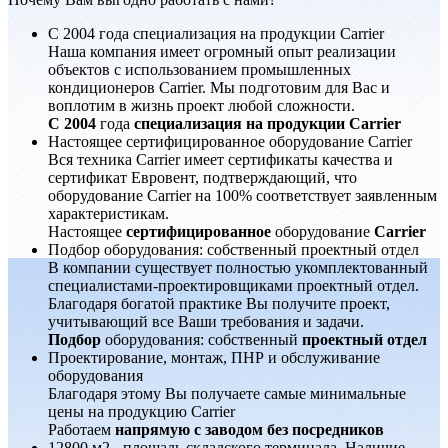
С 2004 года специализация на продукции Carrier
Наша компания имеет огромный опыт реализации
объектов с использованием промышленных
кондиционеров Carrier. Мы подготовим для Вас и
воплотим в жизнь проект любой сложности.
С 2004
года
специализация на продукции Carrier
Настоящее сертифицированное оборудование Carrier
Вся техника Carrier имеет сертификаты качества и
сертификат Евровент, подтверждающий, что
оборудование Carrier на 100% соответствует заявленным
характеристикам.
Настоящее
сертифицированное
оборудование
Carrier
Подбор оборудования: собственный проектный отдел
В компании существует полностью укомплектованный
специалистами-проектировщиками проектный отдел.
Благодаря богатой практике Вы получите проект,
учитывающий все Ваши требования и задачи.
Подбор
оборудования: собственный
проектный отдел
Проектирование, монтаж, ПНР и обслуживание
оборудования
Благодаря этому Вы получаете самые минимальные
цены на продукцию Carrier
Работаем
напрямую с заводом без посредников
12800 м2 - площадь складского терминала. Наличие