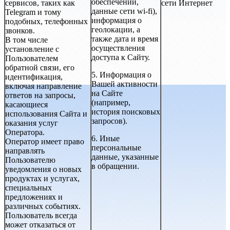
обеспечении,
сервисов, таких как
сети Интернет
данные сети wi-fi),
Telegram и тому
информация о
подобных, телефонных
геолокации, а
звонков.
также дата и время
В том числе
осуществления
установление с
доступа к Сайту.
Пользователем
обратной связи, его
5. Информация о
идентификация,
Вашей активности
включая направление
на Сайте
ответов на запросы,
(например,
касающиеся
история поисковых
использования Сайта и
запросов).
оказания услуг
Оператора.
6. Иные
Оператор имеет право
персональные
направлять
данные, указанные
Пользователю
в обращении.
уведомления о новых
продуктах и услугах,
специальных
предложениях и
различных событиях.
Пользователь всегда
может отказаться от