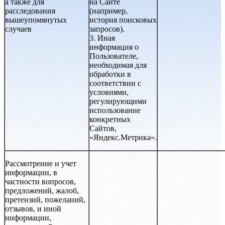
а также для
на Сайте
расследования
(например,
вышеупомянутых
история поисковых
случаев
запросов).
3. Иная
информация о
Пользователе,
необходимая для
обработки в
соответствии с
условиями,
регулирующими
использование
конкретных
Сайтов,
«Яндекс.Метрика».
Рассмотрение и учет
информации, в
частности вопросов,
предложений, жалоб,
претензий, пожеланий,
отзывов, и иной
информации,