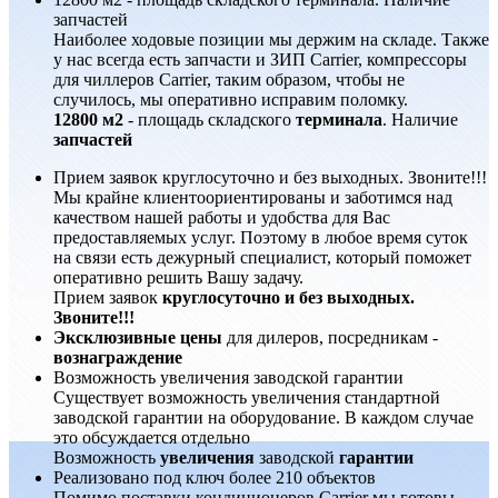
запчастей
Наиболее ходовые позиции мы держим на складе. Также
у нас всегда есть запчасти и ЗИП Carrier, компрессоры
для чиллеров Carrier, таким образом, чтобы не
случилось, мы оперативно исправим поломку.
12800 м2
- площадь складского
терминала
. Наличие
запчастей
Прием заявок круглосуточно и без выходных. Звоните!!!
Мы крайне клиентоориентированы и заботимся над
качеством нашей работы и удобства для Вас
предоставляемых услуг. Поэтому в любое время суток
на связи есть дежурный специалист, который поможет
оперативно решить Вашу задачу.
Прием заявок
круглосуточно и без выходных.
Звоните!!!
Эксклюзивные цены
для дилеров, посредникам -
вознаграждение
Возможность увеличения заводской гарантии
Существует возможность увеличения стандартной
заводской гарантии на оборудование. В каждом случае
это обсуждается отдельно
Возможность
увеличения
заводской
гарантии
Реализовано под ключ более 210 объектов
Помимо поставки кондиционеров Carrier мы готовы