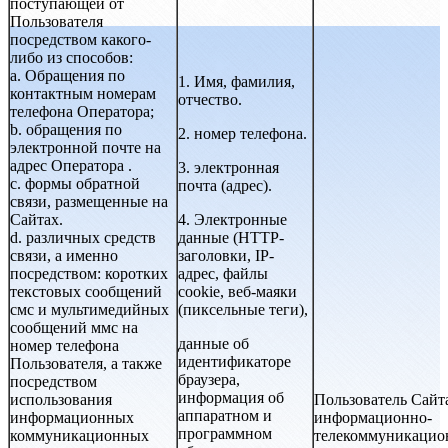
поступающей от
Пользователя
посредством какого-
либо из способов:
a. Обращения по
1. Имя, фамилия,
контактным номерам
отчество.
телефона Оператора;
b. обращения по
2. номер телефона.
электронной почте на
адрес Оператора
.
3. электронная
с. формы обратной
почта (адрес).
связи, размещенные на
Сайтах.
4. Электронные
d. различных средств
данные (HTTP-
связи, а именно
заголовки, IP-
посредством: коротких
адрес, файлы
текстовых сообщений
cookie, веб-маяки
смс и мультимедийных
(пиксельные теги),
сообщений ммс на
данные об
номер телефона
идентификаторе
Пользователя, а также
браузера,
посредством
информация об
использования
Пользователь Сайт
аппаратном и
информационных
информационно-
программном
коммуникационных
телекоммуникацио