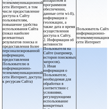
аппаратном и
телекоммуникационной
программном
сети Интернет, в том
обеспечении,
числе предоставление
данные сети wi-fi),
доступа к Сайту
информация о
пользователям,
геолокации, а
повышение удобства
также дата и время
использования Сайта
Пользователь Сайт
осуществления
(показ наиболее
информационно-
доступа к Сайту.
релевантных
телекоммуникацио
2. Информация об
результатов поиска и
сети Интернет
активности
предоставления более
Пользователя на
персонализированной
Сайте (например,
информации,
история поисковых
предоставления
запросов).
Пользователю в
3. Иная
информационно-
информация о
телекоммуникационной
Пользователе,
сети Интернет, доступа
необходимая для
к ресурсам Сайта)
обработки в
соответствии с
условиями,
регулирующими
использование
конкретных