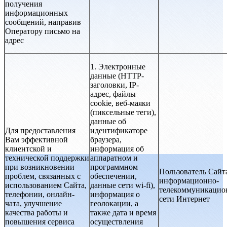
получения
информационных
сообщений, направив
Оператору письмо на
адрес
1. Электронные
данные (HTTP-
заголовки, IP-
адрес, файлы
cookie, веб-маяки
(пиксельные теги),
данные об
Для предоставления
идентификаторе
Вам эффективной
браузера,
клиентской и
информация об
технической поддержки
аппаратном и
при возникновении
программном
Пользователь Сайт
проблем, связанных с
обеспечении,
информационно-
использованием Сайта,
данные сети wi-fi),
телекоммуникацио
телефонии, онлайн-
информация о
сети Интернет
чата, улучшение
геолокации, а
качества работы и
также дата и время
повышения сервиса
осуществления