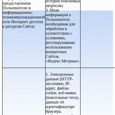
история поисковых
предоставления
запросов).
Пользователю в
3. Иная
информационно-
информация о
телекоммуникационной
Пользователе,
сети Интернет доступа
необходимая для
к ресурсам Сайта)
обработки в
соответствии с
условиями,
регулирующими
использование
конкретных
Сайтов,
«Яндекс.Метрика».
1. Электронные
данные (HTTP-
заголовки, IP-
адрес, файлы
cookie, веб-маяки
(пиксельные теги),
данные об
идентификаторе
браузера,