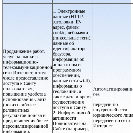
1. Электронные
данные (HTTP-
заголовки, IP-
адрес, файлы
cookie, веб-маяки
(пиксельные теги),
данные об
идентификаторе
Продвижение работ,
браузера,
услуг на рынке в
информация об
информационно-
аппаратном и
телекоммуникационной
программном
сети Интернет, в том
обеспечении,
числе предоставление
данные сети wi-fi),
доступа к Сайту
информация о
пользователям,
Автоматизированн
геолокации, а
повышение удобства
без
также дата и время
использования Сайта
осуществления
передачи по
(показ наиболее
доступа к Сайту.
внутренней сети
релевантных
2. Информация об
юридического лица
результатов поиска и
активности
передачей по сети
предоставления более
Пользователя на
Интернет
персонализированной
Сайте (например,
информации,